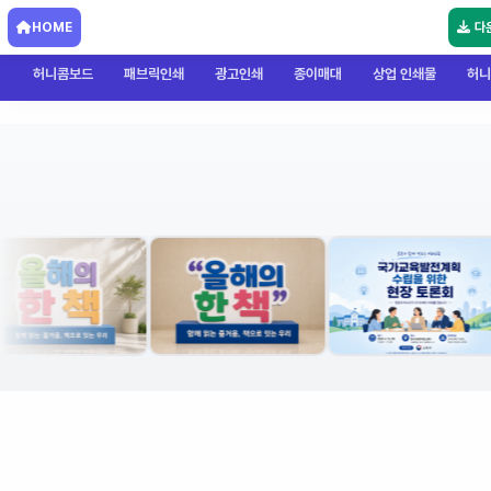
HOME
다
허니콤보드
패브릭인쇄
광고인쇄
종이매대
상업 인쇄물
허니