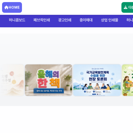
HOME
다
허니콤보드
패브릭인쇄
광고인쇄
종이매대
상업 인쇄물
허니